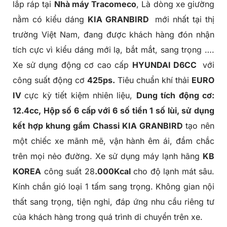
lắp ráp tại
Nhà máy Tracomeco
, Là dòng xe giường
nằm có kiểu dáng
KIA GRANBIRD
mới nhất tại thị
trường Việt Nam, đang được khách hàng đón nhận
tích cực vì kiểu dáng mới lạ, bắt mắt, sang trọng ….
Xe sử dụng động cơ cao cấp
HYUNDAI D6CC
với
công suất động cơ
425ps.
Tiêu chuẩn khí thải
EURO
IV
cực kỳ tiết kiệm nhiên liệu,
Dung tích động cơ:
12.4cc, Hộp số 6 cấp với 6 số tiền 1 số lùi, sử dụng
kết hợp khung gầm Chassi
KIA GRANBIRD
tạo nên
một chiếc xe mãnh mẽ, vận hành êm ái, đầm chắc
trên mọi nẻo đường. Xe sử dụng máy lạnh hãng
KB
KOREA
công suất 28
.000Kcal
cho độ lạnh mát sâu.
Kính chắn gió loại 1 tấm sang trọng. Không gian nội
thất sang trọng, tiện nghi, đáp ứng nhu cầu riêng tư
của khách hàng trong quá trình di chuyển trên xe.