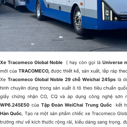
Xe
Tracomeco
Global Noble
( hay còn gọi là
Universe m
mới của
TRACOMECO,
được thiết kế, sản xuất, lắp ráp the
Xe
Tracomeco Global Noble 29 chỗ Weichai 245ps
là d
hình chuyên dùng trong sản xuất ô tô theo tiêu chuẩn qu
giấy chứng nhận CO, CQ và áp dụng công nghệ sơn m
WP6.245E50
của
Tập Đoàn WeiChai
Trung Quốc
kết h
Hàn Quốc
, Tạo ra một sản phẩm chiếc xe
Tracomeco Glob
trường như về kích thước rộng rãi, kiểu dáng sang trọng.