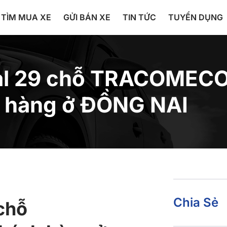
TÌM MUA XE
GỬI BÁN XE
TIN TỨC
TUYỂN DỤNG
bal 29 chỗ TRACOMEC
 hàng ở ĐỒNG NAI
Chia Sẻ
 chỗ