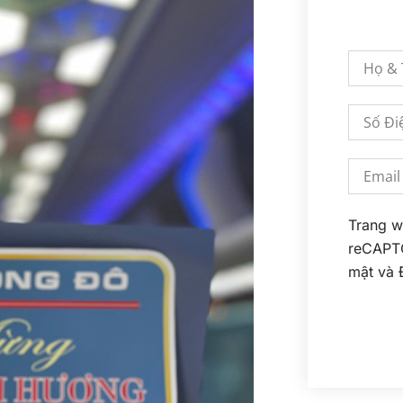
Trang w
reCAPT
mật
và