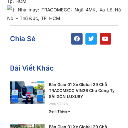
Tp. HCM
Nhà máy: TRACOMECO: Ngã 4MK, Xa Lộ Hà
Nội – Thủ Đức, TP. HCM
Chia Sẻ
Bài Viết Khác
Bàn Giao 01 Xe Global 29 Chỗ
TRACOMECO VIN26 Cho Công Ty
SÀI GÒN LUXURY
28/07/2026
Xem Thêm »
Bàn Giao 01 Xe Global 29 Chỗ