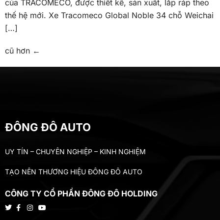
của TRACOMECO, được thiết kế, sản xuất, lắp ráp theo
thế hệ mới. Xe Tracomeco Global Noble 34 chỗ Weichai
[…]
cũ hơn
←
ĐÔNG ĐÔ AUTO
UY TÍN – CHUYÊN NGHIỆP – KINH NGHIỆM
TẠO NÊN THƯƠNG HIỆU ĐÔNG ĐÔ AUTO
CÔNG TY CỔ PHẦN ĐÔNG ĐÔ HOLDING