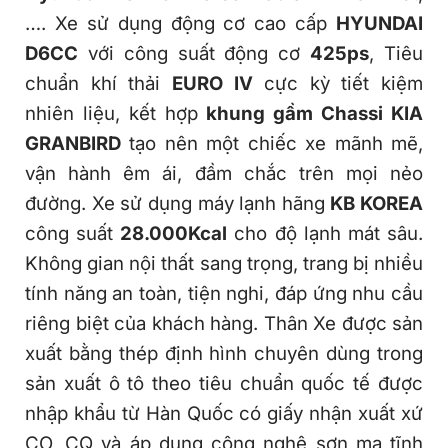
…. Xe sử dụng động cơ cao cấp
HYUNDAI
D6CC
với công suất động cơ
425ps
, Tiêu
chuẩn khí thải
EURO IV
cực kỳ tiết kiệm
nhiên liệu, kết hợp
khung gầm Chassi KIA
GRANBIRD
tạo nên một chiếc xe mãnh mẽ,
vận hành êm ái, đầm chắc trên mọi nẻo
đường. Xe sử dụng máy lạnh hãng
KB KOREA
công suất
28.000Kcal
cho độ lạnh mát sâu.
Không gian nội thất sang trọng, trang bị nhiều
tính năng an toàn, tiện nghi, đáp ứng nhu cầu
riêng biệt của khách hàng. Thân Xe được sản
xuất bằng thép định hình chuyên dùng trong
sản xuất ô tô theo tiêu chuẩn quốc tế được
nhập khẩu từ Hàn Quốc có giấy nhận xuất xứ
CO, CQ và áp dụng công nghệ sơn mạ tĩnh