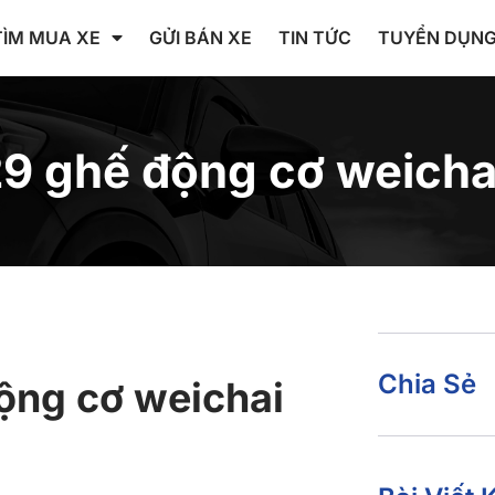
TÌM MUA XE
GỬI BÁN XE
TIN TỨC
TUYỂN DỤN
29 ghế động cơ weicha
Chia Sẻ
ộng cơ weichai