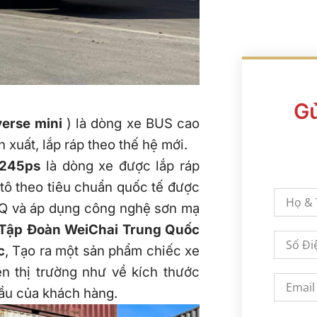
Gử
verse mini
) là dòng xe BUS cao
n xuất, lắp ráp theo thế hệ mới.
 245ps
là dòng xe được lắp ráp
tô theo tiêu chuẩn quốc tế được
Q và áp dụng công nghệ sơn mạ
Tập Đoàn WeiChai
Trung Quốc
c
, Tạo ra một sản phẩm chiếc xe
n thị trường như về kích thước
cầu của khách hàng.