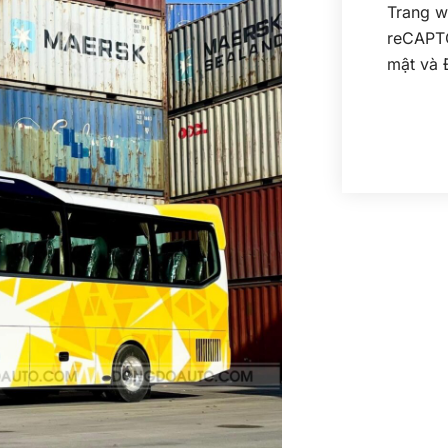
Trang w
reCAPT
mật
và