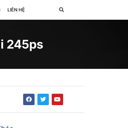
G
LIÊN HỆ
i 245ps