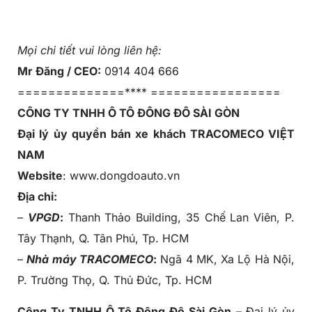
Mọi chi tiết vui lòng liên hệ:
Mr Đăng / CEO:
0914 404 666
==============**** =================
CÔNG TY TNHH Ô TÔ ĐÔNG ĐÔ SÀI GÒN
Đại lý ủy quyền bán xe khách TRACOMECO VIỆT
NAM
Website
: www.dongdoauto.vn
Địa chỉ:
–
VPGD
:
Thanh Thảo Building, 35 Chế Lan Viên, P.
Tây Thạnh, Q. Tân Phú, Tp. HCM
–
Nhà máy TRACOMECO
:
Ngã 4 MK, Xa Lộ Hà Nội,
P. Trường Thọ, Q. Thủ Đức, Tp. HCM
Công Ty TNHH Ô Tô Đông Đô Sài Gòn
– Đại lý ủy