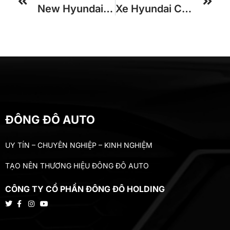
New Hyundai Universe 29 Chỗ Động Cơ Weichai 245ps
Xe Hyundai County 29 Chỗ Tracomeco Thân Dài Cửa Gấp Xếp
ĐÔNG ĐÔ AUTO
UY TÍN – CHUYÊN NGHIỆP – KINH NGHIỆM
TẠO NÊN THƯƠNG HIỆU ĐÔNG ĐÔ AUTO
CÔNG TY CỔ PHẦN ĐÔNG ĐÔ HOLDING