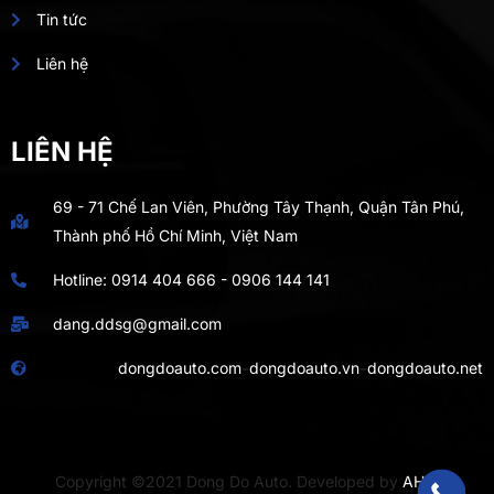
Tin tức
Liên hệ
LIÊN HỆ
69 - 71 Chế Lan Viên, Phường Tây Thạnh, Quận Tân Phú,
Thành phố Hồ Chí Minh, Việt Nam
Hotline:
0914 404 666
-
0906 144 141
dang.ddsg@gmail.com
-
-
dongdoauto.com
dongdoauto.vn
dongdoauto.net
Copyright ©2021 Dong Do Auto. Developed by
AHIT