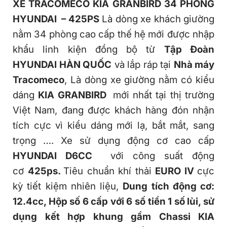
XE TRACOMECO KIA GRANBIRD 34 PHÒNG
HYUNDAI – 425PS
Là dòng xe khách giường
nằm 34 phòng cao cấp thế hệ mới được nhập
khẩu linh kiện đồng bộ từ
Tập Đoàn
HYUNDAI HÀN QUỐC
và lắp ráp tại
Nhà máy
Tracomeco
, Là dòng xe giường nằm có kiểu
dáng
KIA GRANBIRD
mới nhất tại thị trường
Việt Nam, đang được khách hàng đón nhận
tích cực vì kiểu dáng mới lạ, bắt mắt, sang
trọng …. Xe sử dụng động cơ cao cấp
HYUNDAI D6CC
với công suất động
cơ
425ps.
Tiêu chuẩn khí thải
EURO IV
cực
kỳ tiết kiệm nhiên liệu,
Dung tích động cơ:
12.4cc, Hộp số 6 cấp với 6 số tiền 1 số lùi, sử
dụng kết hợp khung gầm Chassi
KIA