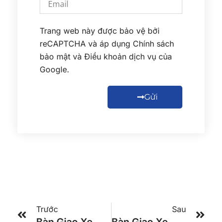
Trang web này được bảo vệ bởi
reCAPTCHA và áp dụng
Chính sách
bảo mật
và
Điều khoản dịch vụ
của
Google.
Gửi
Trước
Sau
Bàn Giao Xe Universe 24P – 425ps Cho Nhà Xe Hảo
Bàn Giao Xe 47 Chỗ Cho Cho Công Ty Anh Tuấn Phát Tại Nha Trang