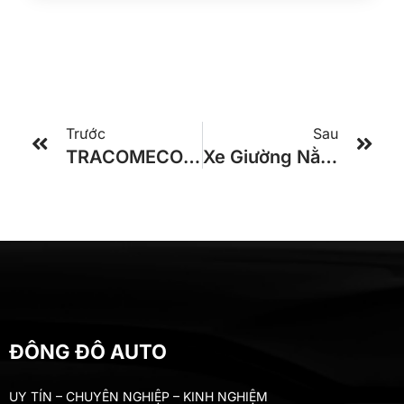
Trước
Sau
TRACOMECO UNIVERSE DCAR Cung Điện Di Động 24 Phòng
Xe Giường Nằm 34 Phòng Tracomeco Động Cơ Hyundai 425ps Kiểu Dáng Kia Granbird
ĐÔNG ĐÔ AUTO
UY TÍN – CHUYÊN NGHIỆP – KINH NGHIỆM