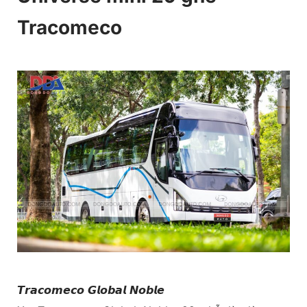
Tracomeco
𝙏𝙧𝙖𝙘𝙤𝙢𝙚𝙘𝙤 𝙂𝙡𝙤𝙗𝙖𝙡 𝙉𝙤𝙗𝙡𝙚