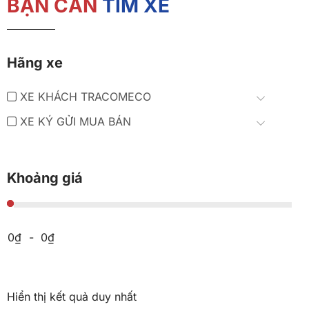
BẠN CẦN
TÌM XE
Hãng xe
XE KHÁCH TRACOMECO
XE KÝ GỬI MUA BÁN
Khoảng giá
Price:
0
₫
-
0
₫
Hiển thị kết quả duy nhất