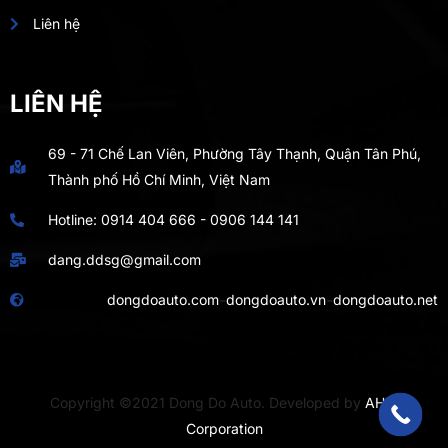
Liên hệ
LIÊN HỆ
69 - 71 Chế Lan Viên, Phường Tây Thạnh, Quận Tân Phú,
Thành phố Hồ Chí Minh, Việt Nam
Hotline:
0914 404 666
-
0906 144 141
dang.ddsg@gmail.com
-
-
dongdoauto.com
dongdoauto.vn
dongdoauto.net
Copyright ©2021 Dong Do Auto. Developed by
AHIT
Corporation