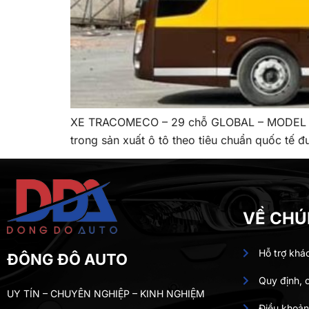
XE TRACOMECO – 29 chỗ GLOBAL – MODEL NE
trong sản xuất ô tô theo tiêu chuẩn quốc tế
VỀ CHÚ
Hỗ trợ khá
ĐÔNG ĐÔ AUTO
Quy định, 
UY TÍN – CHUYÊN NGHIỆP – KINH NGHIỆM
Điều khoản