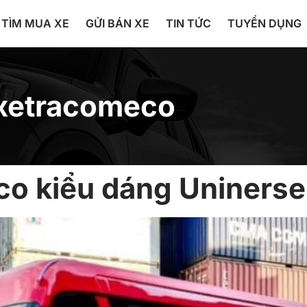
TÌM MUA XE
GỬI BÁN XE
TIN TỨC
TUYỂN DỤNG
xetracomeco
co kiểu dáng Uniners