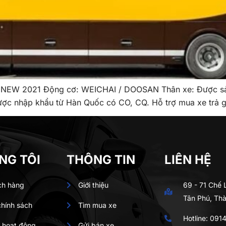
W 2021 Động cơ: WEICHAI / DOOSAN Thân xe: Được sản 
 được nhập khẩu từ Hàn Quốc có CO, CQ. Hỗ trợ mua xe trả 
NG TÔI
THÔNG TIN
LIÊN HỆ
ch hàng
Giới thiệu
69 - 71 Chế
Tân Phú, Th
chính sách
Tìm mua xe
Hotline:
0914
 hoạt động
Gửi bán xe