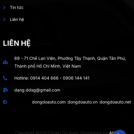
Tin tức
Liên hệ
LIÊN HỆ
69 - 71 Chế Lan Viên, Phường Tây Thạnh, Quận Tân Phú,
Thành phố Hồ Chí Minh, Việt Nam
Hotline:
0914 404 666
-
0906 144 141
dang.ddsg@gmail.com
-
-
dongdoauto.com
dongdoauto.vn
dongdoauto.net
Copyright ©2021 Dong Do Auto. Developed by
AHIT