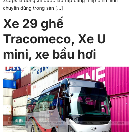
245ps là dòng xe được lắp ráp bằng thép định hình
chuyên dùng trong sản […]
Xe 29 ghế
Tracomeco, Xe U
mini, xe bầu hơi