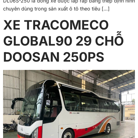
DL06S-250 là dòng xe được lắp ráp bằng thép định hình
chuyên dùng trong sản xuất ô tô theo tiêu […]
XE TRACOMECO
GLOBAL90 29 CHỖ
DOOSAN 250PS