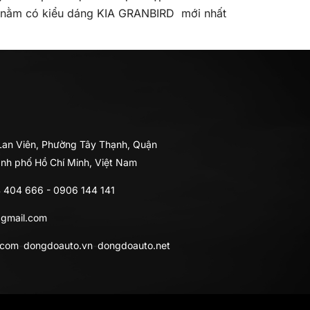
 nằm có kiểu dáng KIA GRANBIRD mới nhất
 Lan Viên, Phường Tây Thạnh, Quận
ành phố Hồ Chí Minh, Việt Nam
 404 666
-
0906 144 141
gmail.com
-
-
.com
dongdoauto.vn
dongdoauto.net