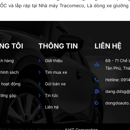
C và lắp ráp tại Nhà máy Tracomeco, Là dòng xe giường
NG TÔI
THÔNG TIN
LIÊN HỆ
ch hàng
Giới thiệu
69 - 71 Chế
Tân Phú, Th
chính sách
Tìm mua xe
Hotline:
0914
 hoạt động
Gửi bán xe
dang.ddsg@
ường gặp
Tin tức
dongdoauto
Liên hệ
021 Dong Do Auto. Developed by
AHIT Corporation