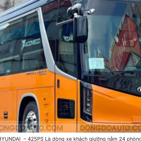
DAI – 425PS Là dòng xe khách giường nằm 24 phòng ca