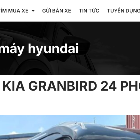
TÌM MUA XE
GỬI BÁN XE
TIN TỨC
TUYỂN DỤN
máy hyundai
KIA GRANBIRD 24 P