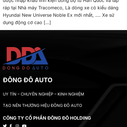
được nhập khẩu linh kiện đồng bộ từ Hàn Quốc và lắp
ráp tại Nhà máy Tracomeco, Là dòng xe có kiểu dáng
Hyundai New Universe Noble Ex mới nhất, …. Xe sử
dụng động cơ cao […]
ĐÔNG ĐÔ AUTO
UY TÍN – CHUYÊN NGHIỆP – KINH NGHIỆM
TẠO NÊN THƯƠNG HIỆU ĐÔNG ĐÔ AUTO
CÔNG TY CỔ PHẦN ĐÔNG ĐÔ HOLDING