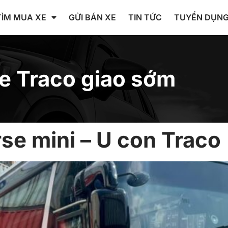
TÌM MUA XE
GỬI BÁN XE
TIN TỨC
TUYỂN DỤN
xe Traco giao sớm
se mini – U con Traco