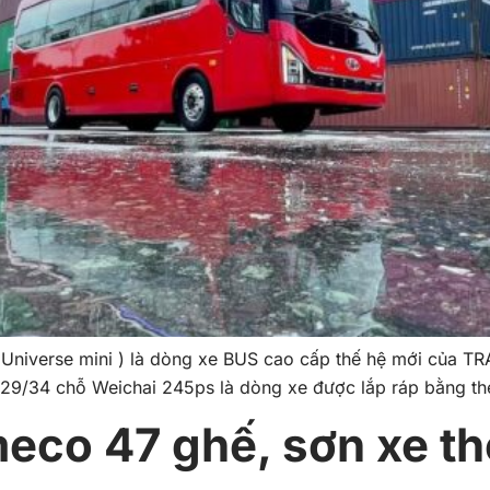
Universe mini ) là dòng xe BUS cao cấp thế hệ mới của TR
29/34 chỗ Weichai 245ps là dòng xe được lắp ráp bằng th
eco 47 ghế, sơn xe th