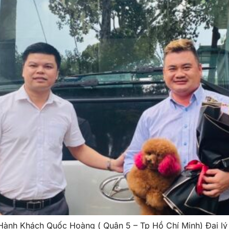
ành Khách Quốc Hoàng ( Quận 5 – Tp Hồ Chí Minh) Đại lý