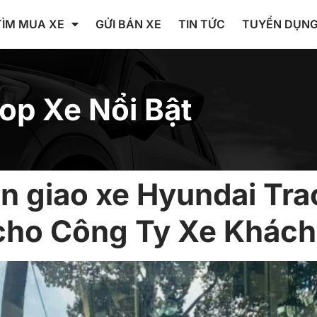
TÌM MUA XE
GỬI BÁN XE
TIN TỨC
TUYỂN DỤN
op Xe Nổi Bật
n giao xe Hyundai Tr
cho Công Ty Xe Khác