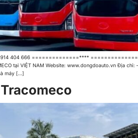
/ CEO: 0914 404 666 ==============**** =============
CO tại VIỆT NAM Website: www.dongdoauto.vn Địa chỉ: –
hà máy […]
t Tracomeco