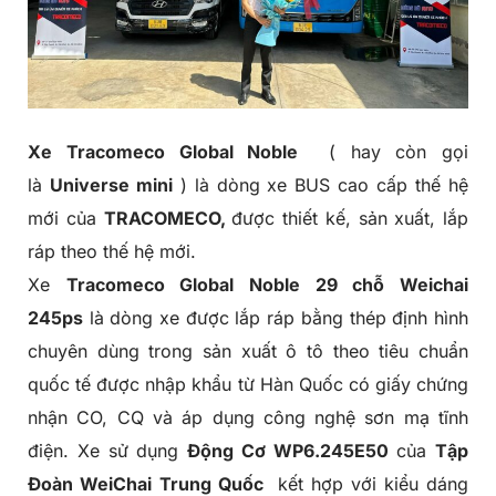
Xe
Tracomeco
Global Noble
( hay còn gọi
là
Universe mini
) là dòng xe BUS cao cấp thế hệ
mới của
TRACOMECO,
được thiết kế, sản xuất, lắp
ráp theo thế hệ mới.
Xe
Tracomeco Global Noble 29 chỗ Weichai
245ps
là dòng xe được lắp ráp bằng thép định hình
chuyên dùng trong sản xuất ô tô theo tiêu chuẩn
quốc tế được nhập khẩu từ Hàn Quốc có giấy chứng
nhận CO, CQ và áp dụng công nghệ sơn mạ tĩnh
điện. Xe sử dụng
Động Cơ WP6.245E50
của
Tập
Đoàn WeiChai
Trung Quốc
kết hợp với kiểu dáng