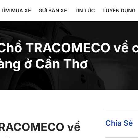
TÌM MUA XE
GỬI BÁN XE
TIN TỨC
TUYỂN DỤNG
29 Chổ TRACOMECO về 
àng ở Cần Thơ
Chia Sẻ
ổ TRACOMECO về