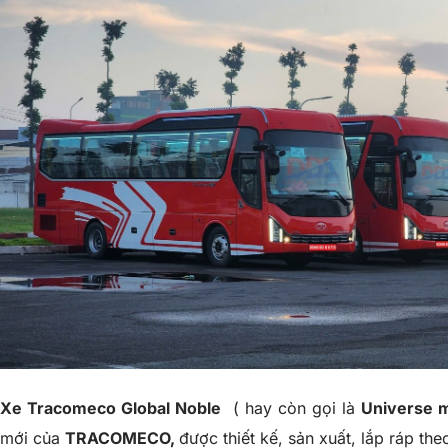
Xe
Tracomeco
Global Noble
( hay còn gọi là
Universe m
mới của
TRACOMECO,
được thiết kế, sản xuất, lắp ráp the