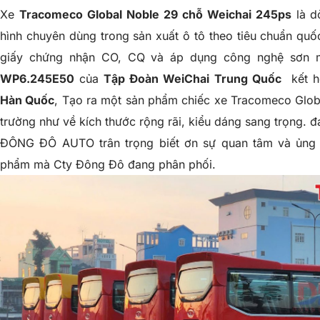
Xe
Tracomeco Global Noble 29 chỗ Weichai 245ps
là d
hình chuyên dùng trong sản xuất ô tô theo tiêu chuẩn qu
giấy chứng nhận CO, CQ và áp dụng công nghệ sơn m
WP6.245E50
của
Tập Đoàn WeiChai
Trung Quốc
kết h
Hàn Quốc
, Tạo ra một sản phẩm chiếc xe
Tracomeco Glob
trường như về kích thước rộng rãi, kiểu dáng sang trọng.
ĐÔNG ĐÔ AUTO trân trọng biết ơn sự quan tâm và ủng 
phẩm mà Cty Đông Đô đang phân phối.