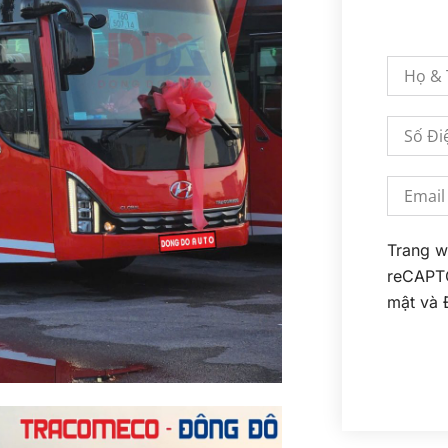
Trang w
reCAPT
mật
và