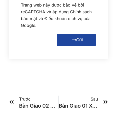
Trang web này được bảo vệ bởi
reCAPTCHA và áp dụng
Chính sách
bảo mật
và
Điều khoản dịch vụ
của
Google.
Gửi
Trước
Sau
Bàn Giao 02 XE KHÁCH 24 PHÒNG VIP TRACOMECO Cho Khách Hàng Ở Thanh Hóa
Bàn Giao 01 Xe Global 29 Chỗ TRACOMECO 2025 Cho Khách Hàng Ở LONG AN