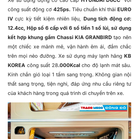
Xe sử dụng động cơ cao cấp
HYUNDAI D6CC
với
công suất động cơ
425ps.
Tiêu chuẩn khí thải
EURO
IV
cực kỳ tiết kiệm nhiên liệu,
Dung tích động cơ:
12.4cc, Hộp số 6 cấp với 6 số tiền 1 số lùi, sử dụng
kết hợp khung gầm Chassi
KIA GRANBIRD
tạo nên
một chiếc xe mãnh mẽ, vận hành êm ái, đầm chắc
trên mọi nẻo đường. Xe sử dụng máy lạnh hãng
KB
KOREA
công suất 28
.000Kcal
cho độ lạnh mát sâu.
Kính chắn gió loại 1 tấm sang trọng. Không gian nội
thất sang trọng, tiện nghi, đáp ứng nhu cầu riêng tư
của khách hàng trong quá trình di chuyển trên xe.