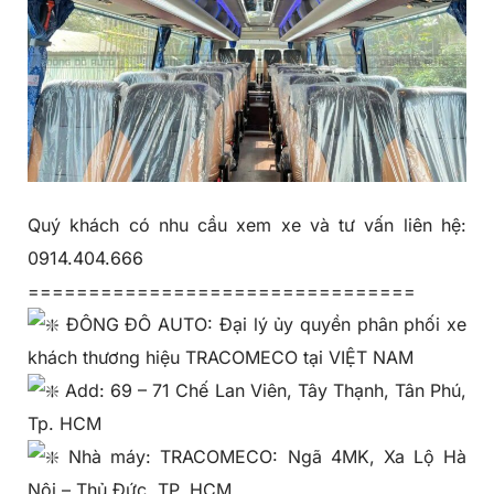
Quý khách có nhu cầu xem xe và tư vấn liên hệ:
0914.404.666
================================
ĐÔNG ĐÔ AUTO: Đại lý ủy quyền phân phối xe
khách thương hiệu TRACOMECO tại VIỆT NAM
Add: 69 – 71 Chế Lan Viên, Tây Thạnh, Tân Phú,
Tp. HCM
Nhà máy: TRACOMECO: Ngã 4MK, Xa Lộ Hà
Nội – Thủ Đức, TP. HCM