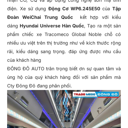
nhận CO, CQ và áp dụng công nghệ sơn mạ tĩnh
điện. Xe sử dụng
Động Cơ WP6.245E50
của
Tập
Đoàn WeiChai
Trung Quốc
kết hợp với kiểu
dáng
Hyundai Universe Hàn Quốc
, Tạo ra một sản
phẩm chiếc xe
Tracomeco Global Noble
chỗ có
nhiều ưu việt trên thị trường như về kích thước rộng
rãi, kiểu dáng sang trọng. đáp ứng được nhu cầu
của khách hàng
ĐÔNG ĐÔ AUTO trân trọng biết ơn sự quan tâm và
ủng hộ của quý khách hàng đối với sản phẩm mà
Cty Đông Đô đang phân phối.