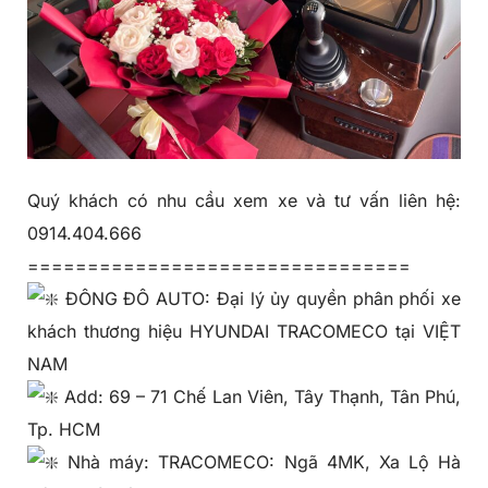
Quý khách có nhu cầu xem xe và tư vấn liên hệ:
0914.404.666
================================
ĐÔNG ĐÔ AUTO: Đại lý ủy quyền phân phối xe
khách thương hiệu HYUNDAI TRACOMECO tại VIỆT
NAM
Add: 69 – 71 Chế Lan Viên, Tây Thạnh, Tân Phú,
Tp. HCM
Nhà máy: TRACOMECO: Ngã 4MK, Xa Lộ Hà