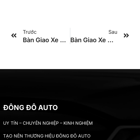
Trước
Sau
Bàn Giao Xe KIA GRANBIRD 47 Chổ Cho Khách Hàng Ở TPHCM
Bàn Giao Xe UNIVERSE 47 CHỖ Động Cơ 430Ps TRACOMECO Cho Khách Hàng Ở Cần Thơ
ĐÔNG ĐÔ AUTO
UY TÍN – CHUYÊN NGHIỆP – KINH NGHIỆM
TẠO NÊN THƯƠNG HIỆU ĐÔNG ĐÔ AUTO