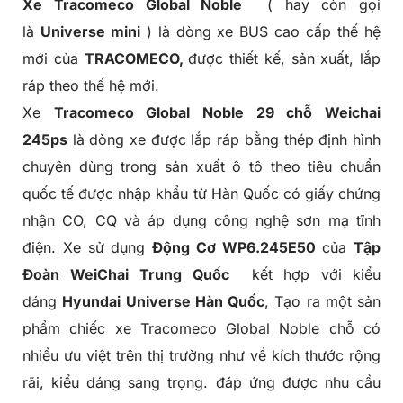
Xe
Tracomeco
Global Noble
( hay còn gọi
là
Universe mini
) là dòng xe BUS cao cấp thế hệ
mới của
TRACOMECO,
được thiết kế, sản xuất, lắp
ráp theo thế hệ mới.
Xe
Tracomeco Global Noble 29 chỗ Weichai
245ps
là dòng xe được lắp ráp bằng thép định hình
chuyên dùng trong sản xuất ô tô theo tiêu chuẩn
quốc tế được nhập khẩu từ Hàn Quốc có giấy chứng
nhận CO, CQ và áp dụng công nghệ sơn mạ tĩnh
điện. Xe sử dụng
Động Cơ WP6.245E50
của
Tập
Đoàn WeiChai
Trung Quốc
kết hợp với kiểu
dáng
Hyundai Universe Hàn Quốc
, Tạo ra một sản
phẩm chiếc xe
Tracomeco Global Noble
chỗ có
nhiều ưu việt trên thị trường như về kích thước rộng
rãi, kiểu dáng sang trọng. đáp ứng được nhu cầu