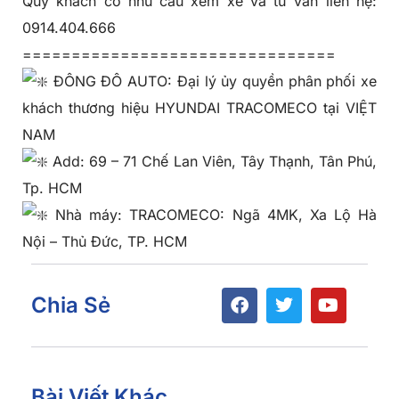
Quý khách có nhu cầu xem xe và tư vấn liên hệ:
0914.404.666
================================
ĐÔNG ĐÔ AUTO: Đại lý ủy quyền phân phối xe
khách thương hiệu HYUNDAI TRACOMECO tại VIỆT
NAM
Add: 69 – 71 Chế Lan Viên, Tây Thạnh, Tân Phú,
Tp. HCM
Nhà máy: TRACOMECO: Ngã 4MK, Xa Lộ Hà
Nội – Thủ Đức, TP. HCM
Chia Sẻ
Bài Viết Khác