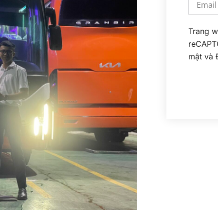
Trang w
reCAPT
mật
và