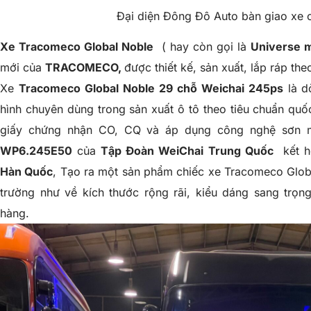
Đại diện Đông Đô Auto bàn giao xe 
Xe
Tracomeco
Global Noble
( hay còn gọi là
Universe m
mới của
TRACOMECO,
được thiết kế, sản xuất, lắp ráp the
Xe
Tracomeco Global Noble 29 chỗ Weichai 245ps
là d
hình chuyên dùng trong sản xuất ô tô theo tiêu chuẩn qu
giấy chứng nhận CO, CQ và áp dụng công nghệ sơn m
WP6.245E50
của
Tập Đoàn WeiChai
Trung Quốc
kết h
Hàn Quốc
, Tạo ra một sản phẩm chiếc xe
Tracomeco Glob
trường như về kích thước rộng rãi, kiểu dáng sang trọ
hàng.