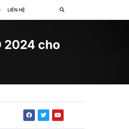
G
LIÊN HỆ
O 2024 cho