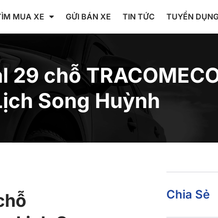
TÌM MUA XE
GỬI BÁN XE
TIN TỨC
TUYỂN DỤN
bal 29 chỗ TRACOMEC
Lịch Song Huỳnh
Chia Sẻ
 chỗ