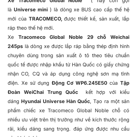
Xe
Tracomeco
Global Noble
( hay còn gọi
là
Universe mini
) là dòng xe BUS cao cấp thế hệ
mới của
TRACOMECO,
được thiết kế, sản xuất, lắp
ráp theo thế hệ mới.
Xe
Tracomeco Global Noble 29 chỗ Weichai
245ps
là dòng xe được lắp ráp bằng thép định hình
chuyên dùng trong sản xuất ô tô theo tiêu chuẩn
quốc tế được nhập khẩu từ Hàn Quốc có giấy chứng
nhận CO, CQ và áp dụng công nghệ sơn mạ tĩnh
điện. Xe sử dụng
Động Cơ WP6.245E50
của
Tập
Đoàn WeiChai
Trung Quốc
kết hợp với kiểu
dáng
Hyundai Universe Hàn Quốc
, Tạo ra một sản
phẩm chiếc xe
Tracomeco Global Noble
chỗ có
nhiều ưu việt trên thị trường như về kích thước rộng
rãi, kiểu dáng sang trọng. đáp ứng được nhu cầu